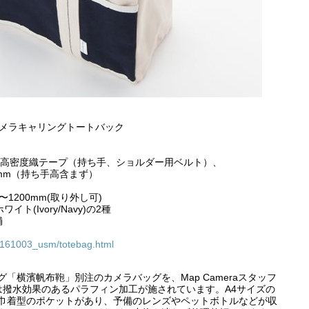
カメラキャリングトートバック
ト
綿高密度織テープ（持ち手、ショルダー用ベルト）、
30mm（持ち手高含まず）
1200mm(取り外し可)
イト(Ivory/Navy)の2種
舗
0161003_usm/totebag.html
「横濱帆布鞄」別注のカメラバッグを、Map Cameraスタッフ
は撥水効果のあるパラフィン加工が施されています。A4サイズの
巾着型のポケットがあり、予備のレンズやペットボトルなどが収