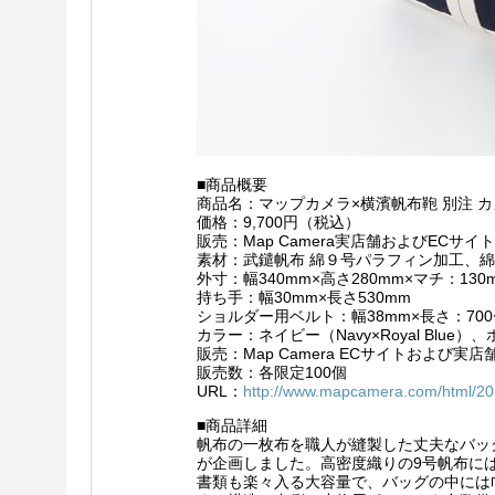
■商品概要
商品名：マップカメラ×横濱帆布鞄 別注 
価格：9,700円（税込）
販売：Map Camera実店舗およびECサイ
素材：武鑓帆布 綿９号パラフィン加工、
外寸：幅340mm×高さ280mm×マチ：1
持ち手：幅30mm×長さ530mm
ショルダー用ベルト：幅38mm×長さ：700〜
カラー：ネイビー（Navy×Royal Blue）、ホワ
販売：Map Camera ECサイトおよび実店
販売数：各限定100個
URL：
http://www.mapcamera.com/html/2
■商品詳細
帆布の一枚布を職人が縫製した丈夫なバッグ
が企画しました。高密度織りの9号帆布に
書類も楽々入る大容量で、バッグの中には