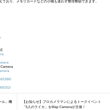
えており、メモリカードなどの小物も迷わず整理整頓できます。
p
LE
era
amera
Camera
camera
665388/
368202/
メール」機
【お知らせ】プロカメラマンによるトークイベント
「5人のライカ」をMap Cameraが主催！