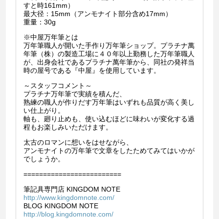
すと時161mm）
最大径：15mm（アンモナイト部分含め17mm）
重量：30g
※中屋万年筆とは
万年筆職人が開いた手作り万年筆ショップ。プラチナ萬
年筆（株）の製造工場に４０年以上勤務した万年筆職人
が、出身会社であるプラチナ萬年筆から、同社の発祥当
時の屋号である『中屋』を使用しています。
～スタッフコメント～
プラチナ万年筆で実績を積んだ、
熟練の職人が作りだす万年筆はいずれも品質が高く美し
い仕上がり。
軸も、廻り止めも、使い込むほどに味わいが変化する過
程もお楽しみいただけます。
太古のロマンに想いをはせながら、
アンモナイトの万年筆で文章をしたためてみてはいかが
でしょうか。
=========================
筆記具専門店 KINGDOM NOTE
http://www.kingdomnote.com/
BLOG KINGDOM NOTE
http://blog.kingdomnote.com/