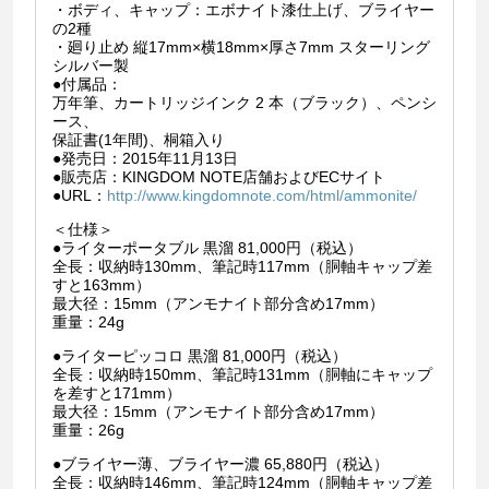
・ボディ、キャップ：エボナイト漆仕上げ、ブライヤー
の2種
・廻り止め 縦17mm×横18mm×厚さ7mm スターリング
シルバー製
●付属品：
万年筆、カートリッジインク 2 本（ブラック）、ペンシ
ース、
保証書(1年間)、桐箱入り
●発売日：2015年11月13日
●販売店：KINGDOM NOTE店舗およびECサイト
●URL：
http://www.kingdomnote.com/html/ammonite/
＜仕様＞
●ライターポータブル 黒溜 81,000円（税込）
全長：収納時130mm、筆記時117mm（胴軸キャップ差
すと163mm）
最大径：15mm（アンモナイト部分含め17mm）
重量：24g
●ライターピッコロ 黒溜 81,000円（税込）
全長：収納時150mm、筆記時131mm（胴軸にキャップ
を差すと171mm）
最大径：15mm（アンモナイト部分含め17mm）
重量：26g
●ブライヤー薄、ブライヤー濃 65,880円（税込）
全長：収納時146mm、筆記時124mm（胴軸キャップ差