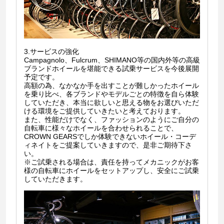
3.サービスの強化
Campagnolo、Fulcrum、SHIMANO等の国内外等の高級
ブランドホイールを堪能できる試乗サービスを今後展開
予定です。
高額の為、なかなか手を出すことが難しかったホイール
を乗り比べ、各ブランドやモデルごとの特徴を自ら体験
していただき、本当に欲しいと思える物をお選びいただ
ける環境をご提供していきたいと考えております。
また、性能だけでなく、ファッションのようにご自分の
自転車に様々なホイールを合わせられることで、
CROWN GEARSでしか体験できないホイール・コーデ
ィネイトをご提案していきますので、是非ご期待下さ
い。
※ご試乗される場合は、責任を持ってメカニックがお客
様の自転車にホイールをセットアップし、安全にご試乗
していただきます。