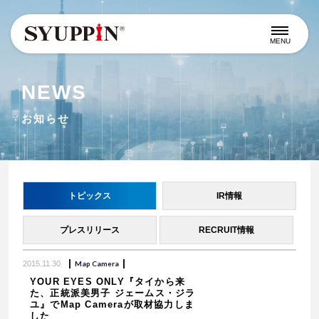
MENU
NEWS
お知らせ
トピックス
IR情報
プレスリリース
RECRUIT情報
2015.11.30
Map Camera
YOUR EYES ONLY『タイから来
た、正統派美男子 ジェームス・ジラ
ユ』でMap Cameraが取材協力しま
した