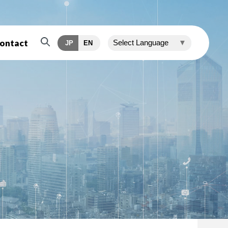
ontact
Select Language
▼
JP
EN