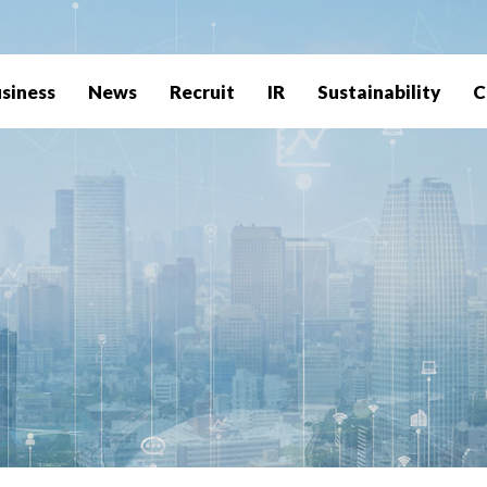
siness
News
Recruit
IR
Sustainability
C