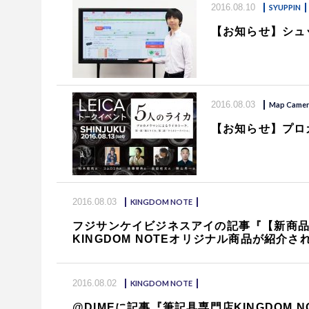
2016.08.10
SYUPPIN
【お知らせ】シュ
2016.08.03
Map Came
【お知らせ】プロカ
2016.08.03
KINGDOM NOTE
フジサンケイビジネスアイの記事『【新商
KINGDOM NOTEオリジナル商品が紹介さ
2016.08.02
KINGDOM NOTE
@DIMEに記事『筆記具専門店KINGDOM