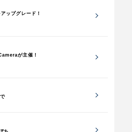
をアップグレード！
ameraが主催！
』で
ぼち