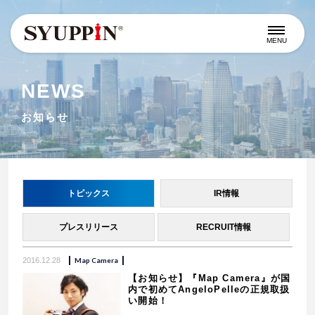
MENU
NEWS
お知らせ
トピックス
IR情報
プレスリリース
RECRUIT情報
2016.12.28
Map Camera
【お知らせ】『Map Camera』が国
内で初めてAngeloPelleの正規取扱
い開始！