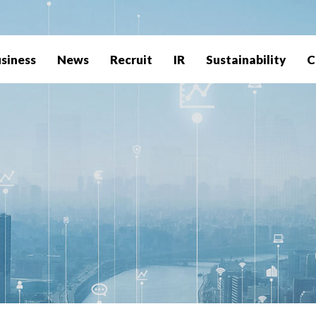
siness
News
Recruit
IR
Sustainability
C