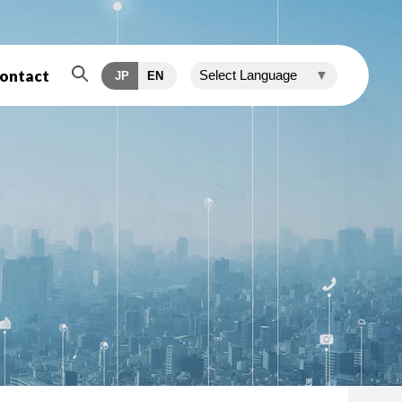
ontact
Select Language
▼
JP
EN