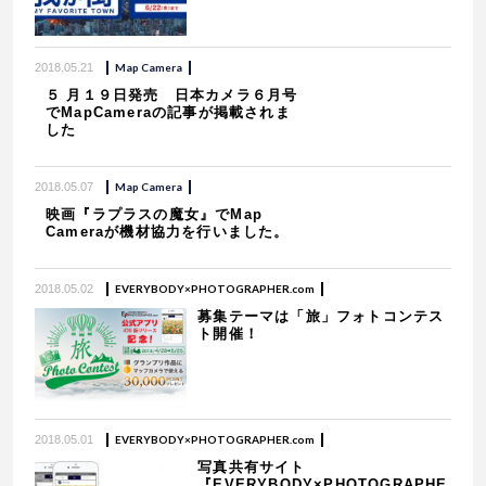
2018.05.21
Map Camera
５ 月１９日発売 日本カメラ６月号
でMapCameraの記事が掲載されま
した
2018.05.07
Map Camera
映画『ラプラスの魔女』でMap
Cameraが機材協力を行いました。
2018.05.02
EVERYBODY×PHOTOGRAPHER.com
募集テーマは「旅」フォトコンテス
ト開催！
2018.05.01
EVERYBODY×PHOTOGRAPHER.com
写真共有サイト
『EVERYBODY×PHOTOGRAPHE