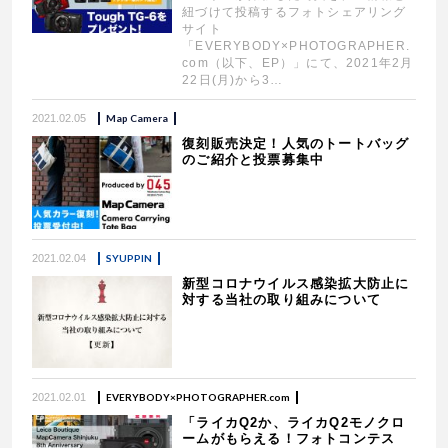
紐づけて投稿するフォトシェアリング
サイト
「EVERYBODY×PHOTOGRAPHER.
com（以下、EP）」にて、2021年2月
22日(月)から3…
2021.02.05
Map Camera
復刻販売決定！人気のトートバッグ
のご紹介と投票募集中
2021.02.04
SYUPPIN
新型コロナウイルス感染拡大防止に
対する当社の取り組みについて
2021.02.01
EVERYBODY×PHOTOGRAPHER.com
「ライカQ2か、ライカQ2モノクロ
ームがもらえる！フォトコンテス