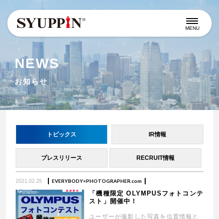
MENU
NEWS
お知らせ
トピックス
IR情報
プレスリリース
RECRUIT情報
2021.02.25
EVERYBODY×PHOTOGRAPHER.com
「機種限定 OLYMPUSフォトコンテ
スト」開催中！
ユーザーが撮影した写真を位置情報と