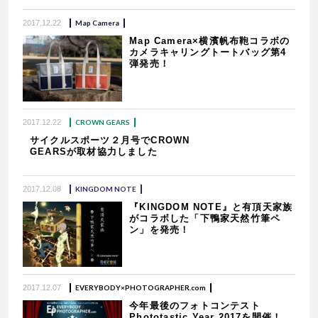
2017.12.22
Map Camera
Map Camera×横濱帆布鞄コラボの
カメラキャリングトートバッグ第4
弾発売！
2017.12.22
CROWN GEARS
サイクルスポーツ２月号でCROWN
GEARSが取材協力しました
2017.12.08
KINGDOM NOTE
『KINGDOM NOTE』と有頂天家族
がコラボした「下鴨家天然竹筆ペ
ン」を発売！
2017.12.07
EVERYBODY×PHOTOGRAPHER.com
今年最後のフォトコンテスト
Phototastic Year 2017を開催！