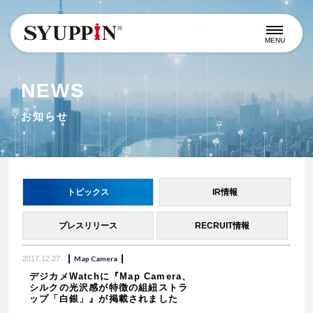
MENU
NEWS
お知らせ
トピックス
IR情報
プレスリリース
RECRUIT情報
2017.12.27
Map Camera
デジカメWatchに『Map Camera、
シルクの光沢感が特徴の組紐ストラ
ップ「白銀」』が掲載されました