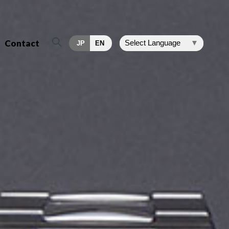
Contact
Select Language
▼
JP
EN