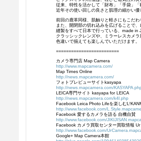
従来、特性を活かして「財布」「手袋」「
近年その使い回しの良さと肌理の細かい優
前回の鹿革同様、肌触りと軽さにもこだわ
また、開閉部の切れ込みを広げることで、
縫製をすべて日本で行っている、made in 
クラッシックレンズや、ミラーレスカメラ
色違いで揃えても楽しんでいただけます。
=========================
カメラ専門店 Map Camera
http://www.mapcamera.com/
Map Times Online
http://news.mapcamera.com/
フォトプレビューサイトkasyapa
http://news.mapcamera.com/KASYAPA.ph
LEICA専門サイト kasyapa for LEICA
http://news.mapcamera.com/k4l.php
Facebook Leica Photo Lifeを楽しむL!KA
http://www.facebook.com/L.Style.mapcam
Facebook 愛するカメラを語る 自機自賛
http://www.facebook.com/JIKIJISAN.mapc
Facebook カメラ買取センター買取情報 Ur 
http://www.facebook.com/UrCamera.map
Google+ Map Camera本館
http://plus.google.com/109461403854392