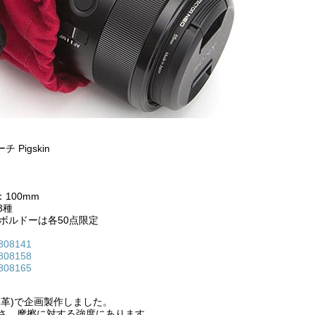
Pigskin
ト
100mm
3種
ボルドーは各50点限定
3808141
3808158
3808165
革)で企画製作しました。
さ、摩擦に対する強度にあります。