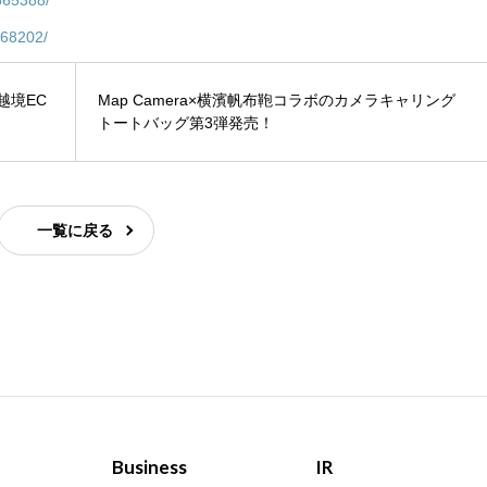
368202/
越境EC
Map Camera×横濱帆布鞄コラボのカメラキャリング
トートバッグ第3弾発売！
一覧に戻る
Business
IR