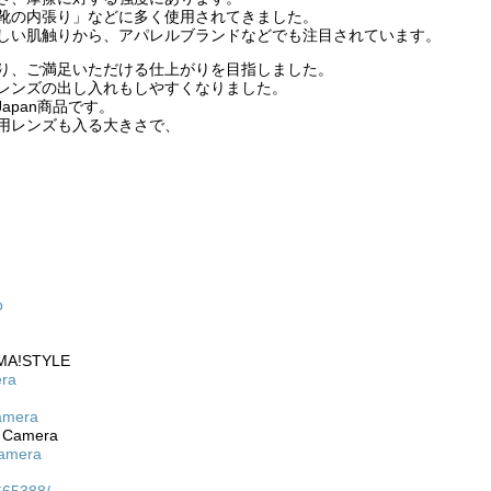
靴の内張り」などに多く使用されてきました。
しい肌触りから、アパレルブランドなどでも注目されています。
り、ご満足いただける仕上がりを目指しました。
レンズの出し入れもしやすくなりました。
Japan商品です。
用レンズも入る大きさで、
p
NMA!STYLE
era
amera
Camera
camera
665388/