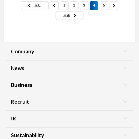
最初
1
2
3
4
5
最後
Company
News
Business
Recruit
IR
Sustainability