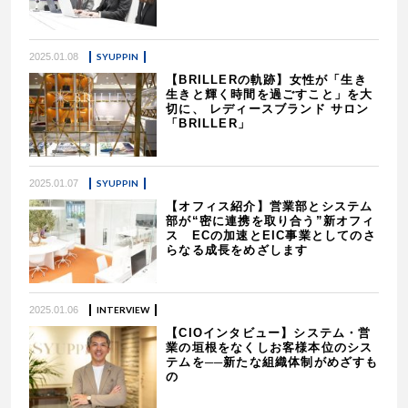
2025.01.08
SYUPPIN
【BRILLERの軌跡】女性が「生き
生きと輝く時間を過ごすこと」を大
切に、 レディースブランド サロン
「BRILLER」
2025.01.07
SYUPPIN
【オフィス紹介】営業部とシステム
部が“密に連携を取り合う”新オフィ
ス ECの加速とEIC事業としてのさ
らなる成長をめざします
2025.01.06
INTERVIEW
【CIOインタビュー】システム・営
業の垣根をなくしお客様本位のシス
テムを──新たな組織体制がめざすも
の