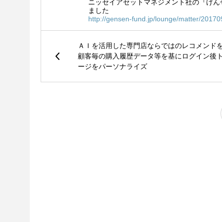
ニッセイアセットマネジメント社の『げん
ました
http://gensen-fund.jp/lounge/matter/20170
ＡＩを活用した専門店ならではのレコメン
顧客毎の購入履歴データ等を基にログイン後
ージをパーソナライズ