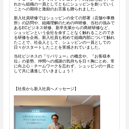
れから組織の一員としてともにシュッピンを創っていく
ことへの期待と激励のお言葉も贈られました。
新入社員研修ではシュッピンの全ての部署（店舗や事務
所）の訪問や、組織理解のためのIR研修、当社の強みで
あるECビジネス研修、新卒先輩からの商材研修など、
シュッピンという会社を余すことなく触れることのでき
る研修を企画。新入社員も初めて組織内部について触れ
たことで、社会人として、シュッピンの一員としての
日々がスタートしたことを実感されていました。
当社ビジネスの『リバリュー』の概念や、『お客様本
位』の姿勢、仲間への感謝の気持ちを日々胸にとめ、常
に向上心・チームワークを忘れず、シュッピンの一員と
して共に邁進していきましょう！
【社長から新入社員へメッセージ】