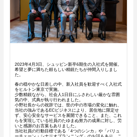
2023
年
4
月
3
日、シュッピン新卒
6
期生の入社式を開催。
希望と夢に満ちた頼もしい精鋭たちが仲間入りしまし
た。
春の穏やかな日差しの中、新入社員を歓迎すべく入社式
をヒルトン東京で実施。
少数精鋭ながら、社会人1日目にふさわしい厳かな雰囲
気の中、式典が執り行われました。
小野社長からの祝辞では、世の中の市場の変化に触れ、
当社の強みであるECビジネスにより、居住地に限定せ
ず、安心安全なサービスを展開できること、また、これ
らを実現している社員のたゆまぬ努力の成果に対し、労
いと感謝のお言葉もありました。
当社社員の行動目標である「4つのシンカ」や「バリュ
ーチェーン・シナリオプランニング」のお話もあり、こ