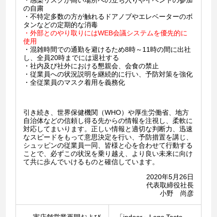
・感染リスクが高い場所への立ち入りやイベントの参加
の自粛
・不特定多数の方が触れるドアノブやエレベーターのボ
タンなどの定期的な消毒
・外部とのやり取りにはWEB会議システムを優先的に
使用
・混雑時間での通勤を避けるため8時～11時の間に出社
し、全員20時までには退社する
・社内及び社外における懇親会、会食の禁止
・従業員への状況説明を継続的に行い、予防対策を強化
・全従業員のマスク着用を義務化
引き続き、世界保健機関（WHO）や厚生労働省、地方
自治体などの信頼し得る先からの情報を注視し、柔軟に
対応してまいります。正しい情報と適切な判断力、迅速
なスピードをもって意思決定を行い、予防措置を講じ、
シュッピンの従業員一同、皆様と心を合わせて行動する
ことで、必ずこの状況を乗り越え、より良い未来に向け
て共に歩んでいけるものと確信しています。
2020年5月26日
代表取締役社長
小野 尚彦