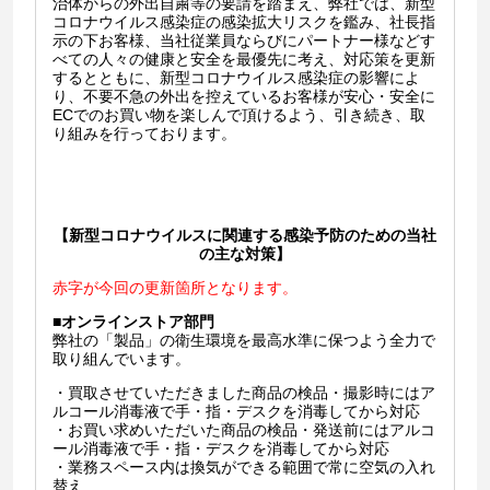
治体からの外出自粛等の要請を踏まえ、弊社では、新型
コロナウイルス感染症の感染拡大リスクを鑑み、社長指
示の下お客様、当社従業員ならびにパートナー様などす
べての人々の健康と安全を最優先に考え、対応策を更新
するとともに、新型コロナウイルス感染症の影響によ
り、不要不急の外出を控えているお客様が安心・安全に
ECでのお買い物を楽しんで頂けるよう、引き続き、取
り組みを行っております。
【新型コロナウイルスに関連する感染予防のための当社
の主な対策】
赤字が今回の更新箇所となります。
■
オンラインストア部門
弊社の「製品」の衛生環境を最高水準に保つよう全力で
取り組んでいます。
・買取させていただきました商品の検品・撮影時にはア
ルコール消毒液で手・指・デスクを消毒してから対応
・お買い求めいただいた商品の検品・発送前にはアルコ
ール消毒液で手・指・デスクを消毒してから対応
・業務スペース内は換気ができる範囲で常に空気の入れ
替え