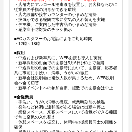
・店舗内にアルコール消毒液を設置し、お客様ならびに
従業員の手指の消毒ができる環境
・店内設備や接客カウンターの小まめな清掃
・換気ができる範囲で常に空気の入れ替えを実施
・デモ機、ご案内した中古品の小まめな清掃
・感染症予防対策のチラシ掲示
■ECカスタマーのお電話によるご対応時間
・12時～18時
■
採用
・中途および新卒共に、WEB面接も導入し実施
・新卒採用の対面での面接は5月6日(水)まで自粛
・中途採用の対面での面接時において、面接官、応募者
共に事前に手洗い、消毒、うがいの徹底
・新卒会社説明会は複数人数が集まるため、WEB説明
会へ全て切替
・新卒イベントへの参加自粛、複数での面接会は中止
■
全従業員
・手洗い、うがい消毒の徹底、就業時刻前の検温
・発熱など体調に違和感がある場合は出勤を停止
・業務スペース、来客スペースにいて換気ができる範囲
で常に空気の入れ替え
・休憩スペースを拡充し、休憩中の従業員同士の距離を
確保